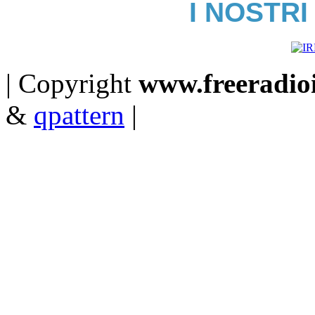
I NOSTRI
| Copyright
www.freeradioit
&
qpattern
|